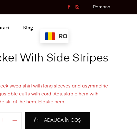
Romana
tact
Blog
RO
ket With Side Stripes
eck sweatshirt with long sleeves and asymmetric
ustable cuffs with cord. Adjustable hem with
de slit at the hem. Elastic hem.
ADAUGĂ ÎN COȘ