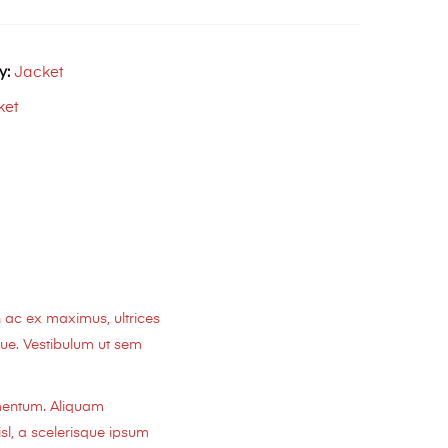
y:
Jacket
ket
 ac ex maximus, ultrices
sque. Vestibulum ut sem
rmentum. Aliquam
sl, a scelerisque ipsum