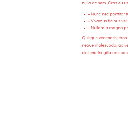
nulla ac sem. Cras eu ris
– Nunc nec porttitor tu
– Vivamus finibus vel 
– Nullam a magna port
Quisque venenatis, eros i
neque malesuada, ac vehi
eleifend fringilla orci c