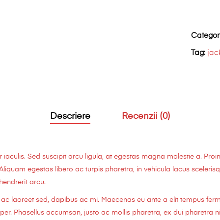
Side
Stripes
Categor
Tag:
jac
Descriere
Recenzii (0)
culis. Sed suscipit arcu ligula, at egestas magna molestie a. Proin
 Aliquam egestas libero ac turpis pharetra, in vehicula lacus sceleri
 hendrerit arcu.
us ac laoreet sed, dapibus ac mi. Maecenas eu ante a elit tempus fe
. Phasellus accumsan, justo ac mollis pharetra, ex dui pharetra ni