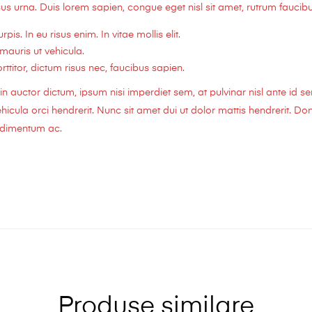
us urna. Duis lorem sapien, congue eget nisl sit amet, rutrum faucibus
rpis. In eu risus enim. In vitae mollis elit.
mauris ut vehicula.
titor, dictum risus nec, faucibus sapien.
n auctor dictum, ipsum nisi imperdiet sem, at pulvinar nisl ante id s
cula orci hendrerit. Nunc sit amet dui ut dolor mattis hendrerit. Done
ondimentum ac.
Produse similare