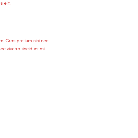
 elit.
em. Cras pretium nisi nec
c viverra tincidunt mi,