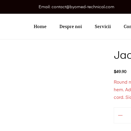
Email: contact@byomed-technical.com
Primary
Menu
Home
Despre noi
Servicii
Con
Jac
$
49.90
Round n
hem. Adj
cord. Si
Cantitate
Jacket
With