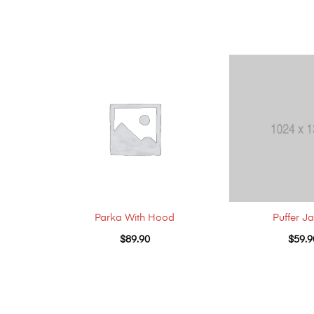
Parka With Hood
Puffer J
$
89.90
$
59.9