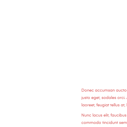
Donec accumsan auctor ia
justo eget, sodales orci.
laoreet, feugiat tellus at,
Nunc lacus elit, faucib
commodo tincidunt semper