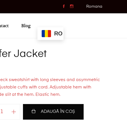
Romana
tact
Blog
RO
fer Jacket
eck sweatshirt with long sleeves and asymmetric
ustable cuffs with cord. Adjustable hem with
de slit at the hem. Elastic hem.
ADAUGĂ ÎN COȘ