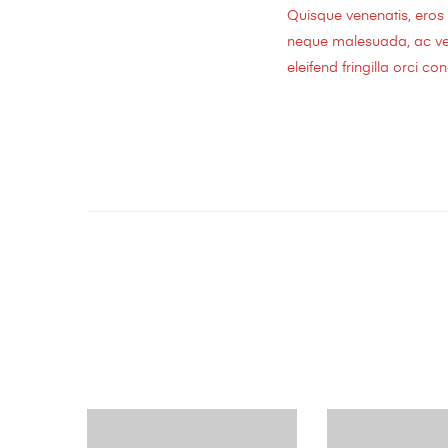
Quisque venenatis, eros i
neque malesuada, ac vehi
eleifend fringilla orci c