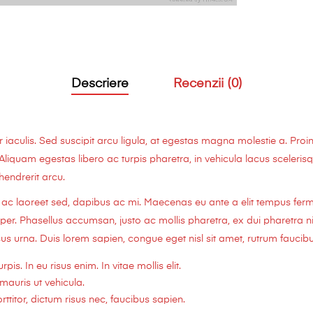
Descriere
Recenzii (0)
culis. Sed suscipit arcu ligula, at egestas magna molestie a. Proin
 Aliquam egestas libero ac turpis pharetra, in vehicula lacus sceleri
 hendrerit arcu.
us ac laoreet sed, dapibus ac mi. Maecenas eu ante a elit tempus fe
. Phasellus accumsan, justo ac mollis pharetra, ex dui pharetra ni
us urna. Duis lorem sapien, congue eget nisl sit amet, rutrum faucibus
rpis. In eu risus enim. In vitae mollis elit.
mauris ut vehicula.
titor, dictum risus nec, faucibus sapien.