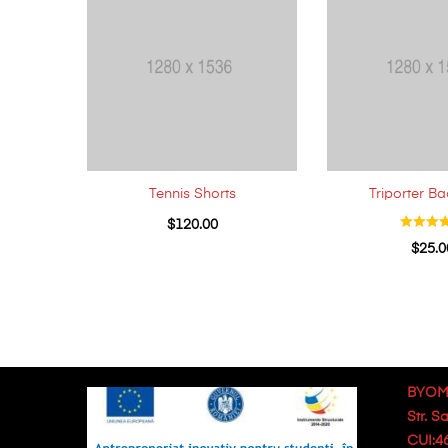
Tennis Shorts
Triporter B
$
120.00
$
25.0
BYOM
Str. S
CUI:4