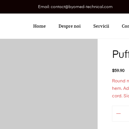
Email: contact@byomed-technical.com
Primary
Menu
Home
Despre noi
Servicii
Con
Puf
$
59.90
Round n
hem. Adj
cord. Si
Cantitate
Puffer
Jacket