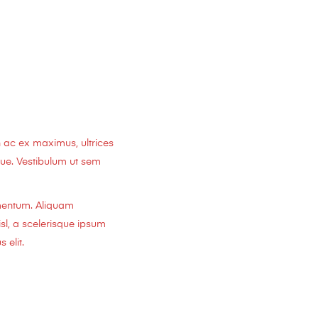
 ac ex maximus, ultrices
sque. Vestibulum ut sem
rmentum. Aliquam
sl, a scelerisque ipsum
 elit.