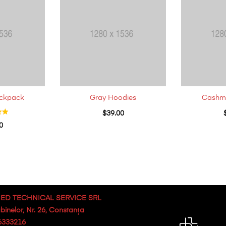
ackpack
Gray Hoodies
Cashme
$
39.00
0
ED TECHNICAL SERVICE SRL
abinelor, Nr. 26, Constanța
6333216