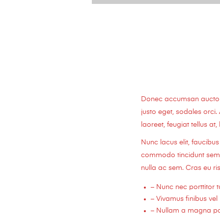
Donec accumsan auctor ia
justo eget, sodales orci.
laoreet, feugiat tellus at,
Nunc lacus elit, faucib
commodo tincidunt semper
nulla ac sem. Cras eu ris
– Nunc nec porttitor tu
– Vivamus finibus vel 
– Nullam a magna port