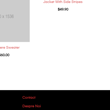
Jacket With Side Stripes
$
49.90
re Sweater
$
60.00
Contact
Despre Noi