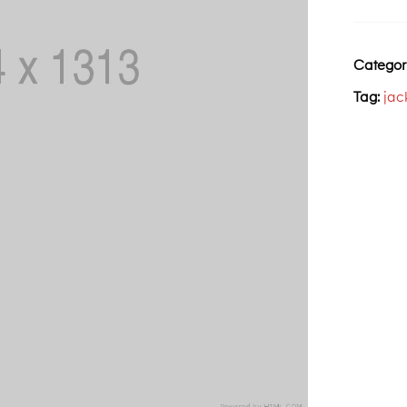
Categor
Tag:
jac