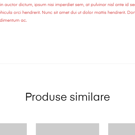
n auctor dictum, ipsum nisi imperdiet sem, at pulvinar nisl ante id s
cula orci hendrerit. Nunc sit amet dui ut dolor mattis hendrerit. Done
ondimentum ac.
Produse similare