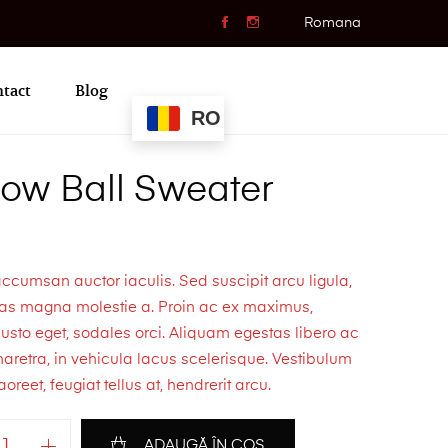
Romana
tact
Blog
RO
low Ball Sweater
cumsan auctor iaculis. Sed suscipit arcu ligula,
tas magna molestie a. Proin ac ex maximus,
 justo eget, sodales orci. Aliquam egestas libero ac
haretra, in vehicula lacus scelerisque. Vestibulum
aoreet, feugiat tellus at, hendrerit arcu.
ADAUGĂ ÎN COȘ