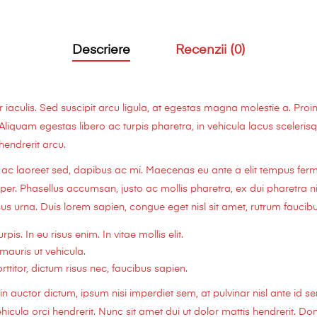
Descriere
Recenzii (0)
culis. Sed suscipit arcu ligula, at egestas magna molestie a. Proin
 Aliquam egestas libero ac turpis pharetra, in vehicula lacus sceleri
 hendrerit arcu.
us ac laoreet sed, dapibus ac mi. Maecenas eu ante a elit tempus fe
. Phasellus accumsan, justo ac mollis pharetra, ex dui pharetra ni
us urna. Duis lorem sapien, congue eget nisl sit amet, rutrum faucibus
rpis. In eu risus enim. In vitae mollis elit.
mauris ut vehicula.
titor, dictum risus nec, faucibus sapien.
n auctor dictum, ipsum nisi imperdiet sem, at pulvinar nisl ante id s
cula orci hendrerit. Nunc sit amet dui ut dolor mattis hendrerit. Done