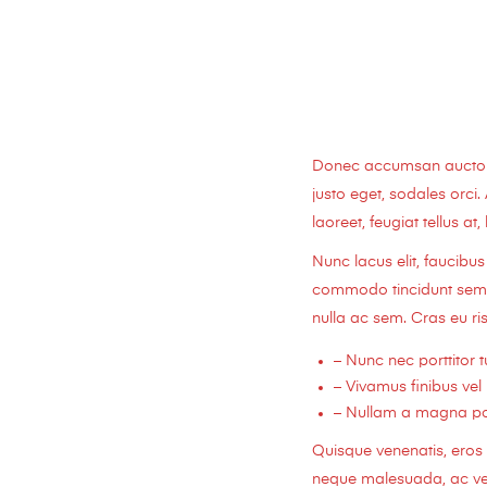
Donec accumsan auctor ia
justo eget, sodales orci.
laoreet, feugiat tellus at,
Nunc lacus elit, faucib
commodo tincidunt semper
nulla ac sem. Cras eu ris
– Nunc nec porttitor tu
– Vivamus finibus vel 
– Nullam a magna port
Quisque venenatis, eros i
neque malesuada, ac vehi