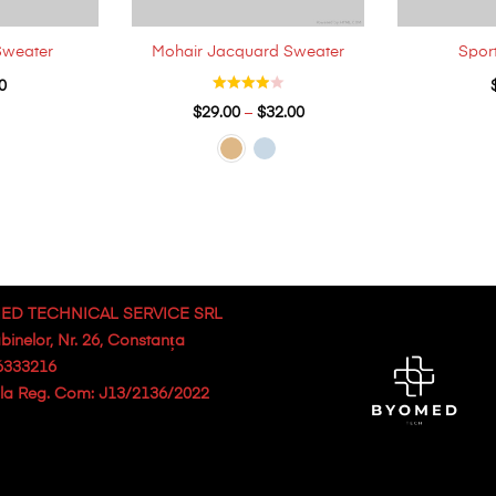
weater
Mohair Jacquard Sweater
Spor
0
$
29.00
–
$
32.00
ED TECHNICAL SERVICE SRL
abinelor, Nr. 26, Constanța
6333216
. la Reg. Com: J13/2136/2022