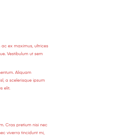
 ac ex maximus, ultrices
sque. Vestibulum ut sem
rmentum. Aliquam
sl, a scelerisque ipsum
 elit.
em. Cras pretium nisi nec
c viverra tincidunt mi,