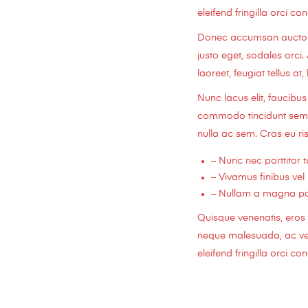
eleifend fringilla orci c
Donec accumsan auctor ia
justo eget, sodales orci.
laoreet, feugiat tellus at,
Nunc lacus elit, faucib
commodo tincidunt semper
nulla ac sem. Cras eu ris
– Nunc nec porttitor tu
– Vivamus finibus vel 
– Nullam a magna port
Quisque venenatis, eros i
neque malesuada, ac vehi
eleifend fringilla orci c