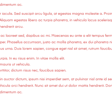
ondimentum ac.
culis. Sed suscipit arcu ligula, at egestas magna molestie a. Proin
 Aliquam egestas libero ac turpis pharetra, in vehicula lacus sceleri
 hendrerit arcu.
us ac laoreet sed, dapibus ac mi. Maecenas eu ante a elit tempus fe
. Phasellus accumsan, justo ac mollis pharetra, ex dui pharetra ni
us urna. Duis lorem sapien, congue eget nisl sit amet, rutrum faucibus
rpis. In eu risus enim. In vitae mollis elit.
mauris ut vehicula.
titor, dictum risus nec, faucibus sapien.
n auctor dictum, ipsum nisi imperdiet sem, at pulvinar nisl ante id s
cula orci hendrerit. Nunc sit amet dui ut dolor mattis hendrerit. Done
ondimentum ac.