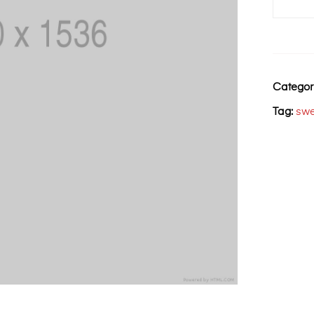
Yellow
Ball
Sweater
Categor
Tag:
swe