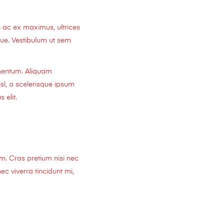
 ac ex maximus, ultrices
sque. Vestibulum ut sem
rmentum. Aliquam
sl, a scelerisque ipsum
 elit.
em. Cras pretium nisi nec
c viverra tincidunt mi,