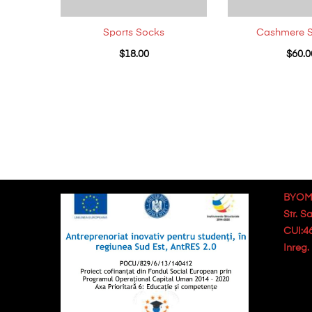
Sports Socks
Cashmere S
$
18.00
$
60.0
BYOM
Str. S
CUI:4
Inreg