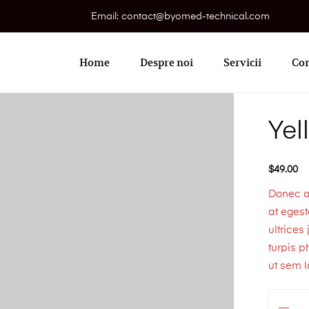
Email: contact@byomed-technical.com
Primary
Menu
Home
Despre noi
Servicii
Con
Yel
$
49.00
Donec ac
at eges
ultrices
turpis p
ut sem l
Cantitate