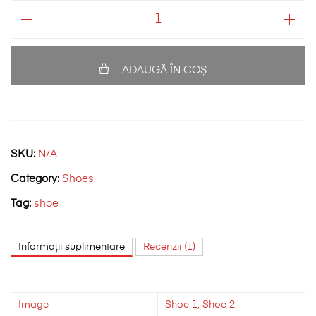
Cantitate
More
Cute
Things
ADAUGĂ ÎN COȘ
SKU:
N/A
Category:
Shoes
Tag:
shoe
Informații suplimentare
Recenzii (1)
Image
Shoe 1, Shoe 2